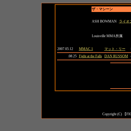
ザ・マシーン
名前
所属
ASH BOWMAN
ライオ
紹介
Louisville MMA所属
日付
大会名
対戦相手
2007.05.12
MMAC 1
マット・リー
.08.25
Fight at the Falls
DAN RUSSOM
全成績
対日本人成
対外国人成
Copyright (C) 【FI