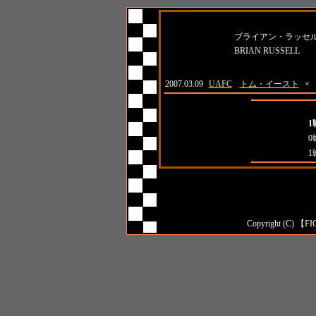
名前
ブライアン・ラッセ
BRIAN RUSSELL
日付
大会名
対戦相手
結
2007.03.09
UAFC
トム・イースト
×
全成績
1
対日本人成績
0
対外国人成績
1
Copyright (C) 【FI