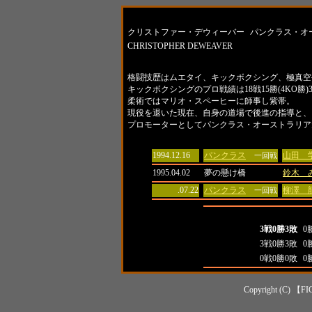
名前
所属
クリストファー・デウィーバー
パンクラス・オ
CHRISTOPHER DEWEAVER
紹介
格闘技歴はムエタイ、キックボクシング、極真空
キックボクシングのプロ戦績は18戦15勝(4KO勝)
柔術ではマリオ・スペーヒーに師事し紫帯。
現役を退いた現在、自身の道場で後進の指導と、
プロモーターとしてパンクラス・オーストラリア大
日付
大会名
対戦相
1994.12.16
パンクラス
山田 
一回戦
1995.04.02
夢の懸け橋
鈴木 
.07.22
パンクラス
柳澤 
一回戦
全成績
打
全成績
3戦0勝3敗
0
対日本人成績
3戦0勝3敗
0
対外国人成績
0戦0勝0敗
0
Copyright (C) 【FI