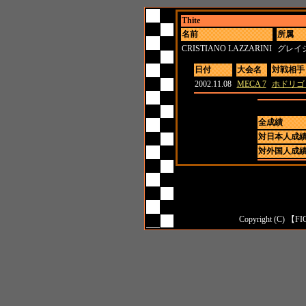
Thite
名前
所属
CRISTIANO LAZZARINI
グレイ
日付
大会名
対戦相手
2002.11.08
MECA 7
ホドリゴ
全成績
対日本人成
対外国人成
Copyright (C) 【FI