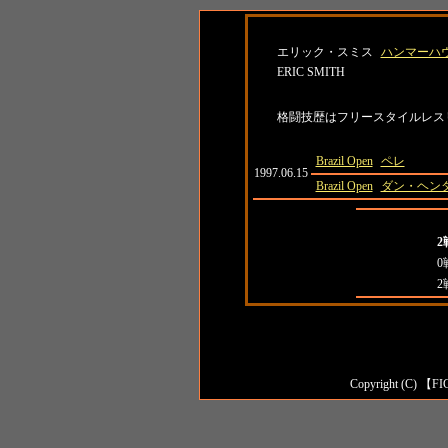
名前
所属
エリック・スミス
ハンマーハ
ERIC SMITH
紹介
格闘技歴はフリースタイルレス
日付
大会名
対戦相手
Brazil Open
ペレ
1997.06.15
Brazil Open
ダン・ヘン
全成績
2
対日本人成績
0
対外国人成績
2
Copyright (C) 【FI