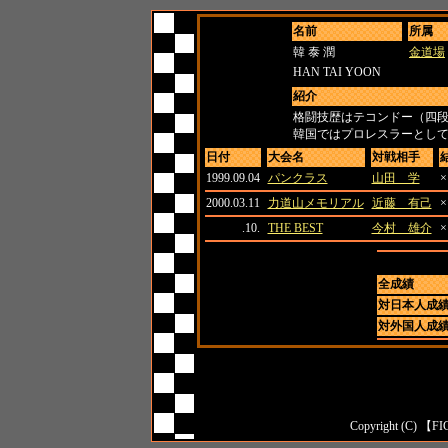
名前
所属
韓 泰 潤
金道場
HAN TAI YOON
紹介
格闘技歴はテコンドー（四
韓国ではプロレスラーとしても
日付
大会名
対戦相手
1999.09.04
パンクラス
山田 学
×
2000.03.11
力道山メモリアル
近藤 有己
×
.10.
THE BEST
今村 雄介
×
全成績
対日本人成
対外国人成
Copyright (C) 【FI