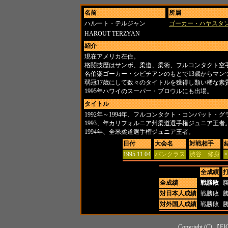
名前
所属
ハルート・テルジャン
ゴーカー・ハヤスタ
HAROUT TERZYAN
紹介
現在アメリカ在住。
格闘技歴はサンボ、柔道、柔術、フルコンタクト空
名伯楽ゴーカー・シビチアンのもとで13歳からマン
弱冠17歳にして数々のタイトルを獲得し類い稀な素
1995年ハワイのスーパー・ブロウルにも出場。
タイトル
1992年～1994年、フルコンタクト・コンバット・
1993、年カリフォルニア州柔道選手権ジュニア王者
1994年、全米柔道選手権ジュニア王者。
日付
大会名
対戦相手
1995.11.04
パンクラス
渋谷 修身
×
全成績
全成績
戦勝敗
対日本人成績
戦勝敗
対外国人成績
戦勝敗
Copyright (C) 【FI