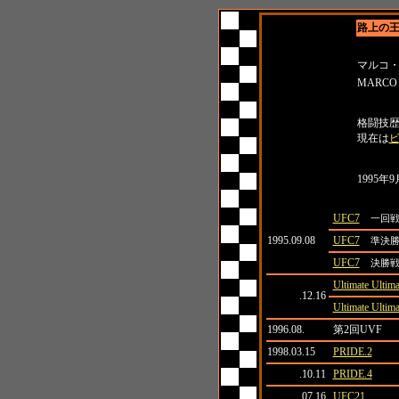
路上の
名前
マルコ
MARCO
紹介
格闘技
現在は
タイト
1995年
日付
大会名
UFC7
一回
1995.09.08
UFC7
準決
UFC7
決勝
Ultimate Ultima
.12.16
Ultimate Ultima
1996.08.
第2回UVF
1998.03.15
PRIDE.2
.10.11
PRIDE.4
.07.16
UFC21