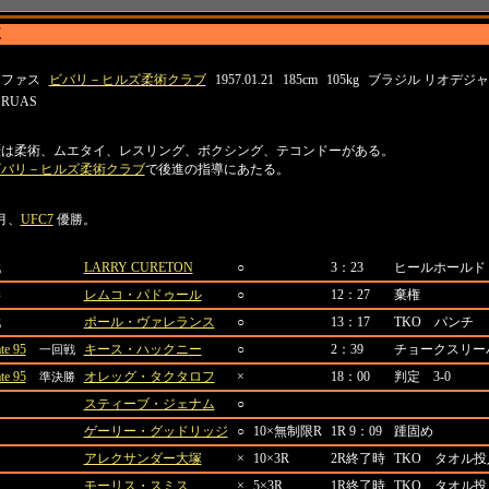
王
所属
生年月日
身長
体重
出身地
・ファス
ビバリ－ヒルズ柔術クラブ
1957.01.21
185cm
105kg
ブラジル リオデジ
 RUAS
歴は柔術、ムエタイ、レスリング、ボクシング、テコンドーがある。
ビバリ－ヒルズ柔術クラブ
で後進の指導にあたる。
ル
9月、
UFC7
優勝。
対戦相手
結果
LARRY CURETON
○
3：23
ヒールホールド
戦
レムコ・パドゥール
○
12：27
棄権
勝
ポール・ヴァレランス
○
13：17
TKO パンチ
戦
te 95
キース・ハックニー
○
2：39
チョークスリー
一回戦
te 95
オレッグ・タクタロフ
×
18：00
判定 3-0
準決勝
スティーブ・ジェナム
○
ゲーリー・グッドリッジ
○
10×無制限R
1R 9：09
踵固め
アレクサンダー大塚
×
10×3R
2R終了時
TKO タオル投
モーリス・スミス
×
5×3R
1R終了時
TKO タオル投