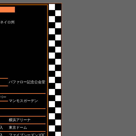
ャネイロ州
場所
バファロー記念公会堂
パー
マンモスガーデン
横浜アリーナ
入
東京ドーム
入
ファイブシーズンズIC