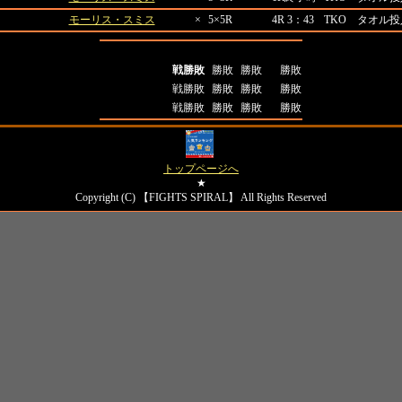
モーリス・スミス
×
5×5R
4R 3：43
TKO タオル投
全成績
打撃
極め技
判定
全成績
戦勝敗
勝敗
勝敗
勝敗
対日本人成績
戦勝敗
勝敗
勝敗
勝敗
対外国人成績
戦勝敗
勝敗
勝敗
勝敗
トップページへ
★
Copyright (C) 【FIGHTS SPIRAL】 All Rights Reserved