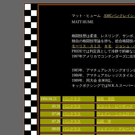
名前
所属
マット・ヒューム
AMCパンクレイシ
MATT HUME
紹介
格闘技歴は柔道、レスリング、サンボ
独自の格闘技理論を持ち、総合格闘技
モーリス・スミス
、
キモ
、
ジョシュ・
PRIDEでは判定員として冷静で的確
1997年アメリカでコンテンダーズに出
タイトル
1985年、アマチュアレスリングオリン
1986年、アマチュアカレッジスタイル
1989年、同大会 全米8位。
キックボクシングではW.K.A.スーパ
日付
大会名
対戦相手
1994.04.21
パンクラス
稲垣 克臣
.05.31
パンクラス
スコット・ビーザック
.07.06
パンクラス
ウェイン・シャムロッ
.07.26
パンクラス
山田 学
.09.01
パンクラス
ジェイソン・デルーシ