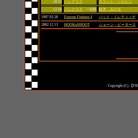
.10.15
パンクラス
スコット・ソルビン
.12.16
パンクラス
鈴木 みのる
一回戦
1997.03.28
Extreme Fighting 4
パット・ミレティッチ
2002.12.13
HOOKnSHOOT
ショーン・ピータース
全成績
対日本人成
対外国人成
Copyright (C) 【FI