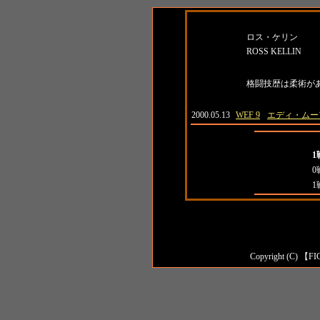
名前
所
ロス・ケリン
ROSS KELLIN
紹介
格闘技歴は柔術が
日付
大会名
対戦相手
2000.05.13
WEF 9
エディ・ムー
全成績
1
対日本人成績
0
対外国人成績
1
Copyright (C) 【FI