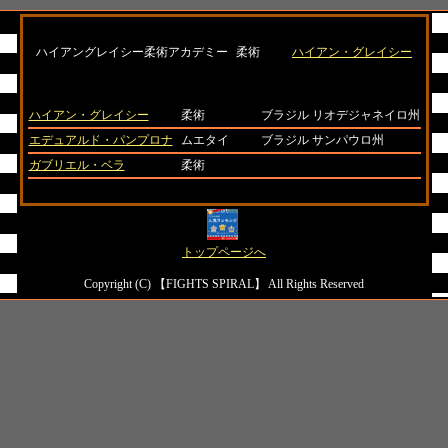
名前
スタイル
代表
ハイアングレイシー柔術アカデミー
柔術
ハイアン・グレイシー
所属選手
バックボーン
出身地
ハイアン・グレイシー
柔術
ブラジル リオデジャネイロ州
エデュアルド・パンプロナ
ムエタイ
ブラジル サンパウロ州
ガブリエル・ベラ
柔術
トップページへ
Copyright (C) 【FIGHTS SPIRAL】 All Rights Reserved