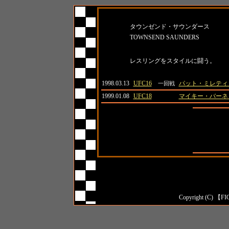
名前
所属
タウンゼンド・サウンダース
TOWNSEND SAUNDERS
紹介
レスリングをスタイルに闘う。
日付
大会名
対戦相手
1998.03.13
UFC16
パット・ミレティ
一回戦
1999.01.08
UFC18
マイキー・バーネ
全成績
対日本人成
対外国人成
Copyright (C) 【FI