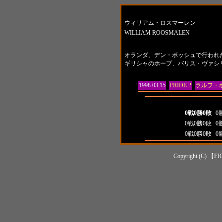
名前
ウィリアム・ロスマーレン
WILLIAM ROOSMALEN
紹介
オランダ、デン・ボッシュで行われたW
ギリシャのホープ、バリス・ヴァシ
日付
大会名
対戦相手
1998.03.15
PRIDE.2
ラルフ・
全成績
打
全成績
0戦0勝0敗
0
対日本人成績
0戦0勝0敗
0
対外国人成績
0戦0勝0敗
0
Copyright (C) 【FI