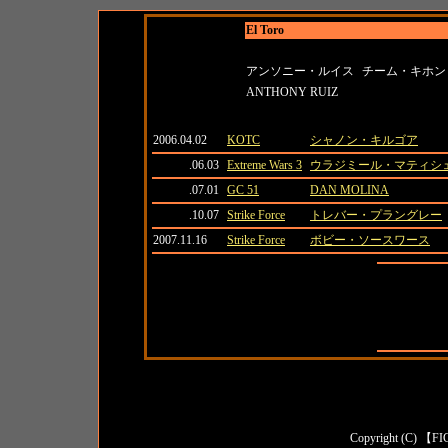
El Toro
名前
所属
アンソニー・ルイス
チーム・キホン
ANTHONY RUIZ
日付
大会名
対戦相手
2006.04.02
KOTC
シャノン・キルゴア
.06.03
Extreme Wars 3
ウラジミール・マティシ
.07.01
GC 51
DAN MOLINA
.10.07
Strike Force
トレバー・プラングレー
2007.11.16
Strike Force
ボビー・ソースワース
全成績
対日本人成
対外国人成
Copyright (C) 【FI