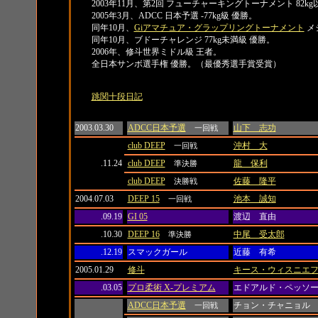
2003年11月、第2回 フューチャーキングトーナメント 82kg
2005年3月、ADCC 日本予選 -77kg級 優勝。
同年10月、
Giアマチュア・グラップリングトーナメント
メ
同年10月、ブドーチャレンジ 77kg未満級 優勝。
2006年、修斗世界ミドル級 王者。
全日本サンボ選手権 優勝。（最優秀選手賞受賞）
リンク
跳関十段日記
日付
大会名
対戦相手
2003.03.30
ADCC日本予選
山下 志功
一回戦
club DEEP
沖村 大
一回戦
.11.24
club DEEP
龍 保利
準決勝
club DEEP
佐藤 隆平
決勝戦
2004.07.03
DEEP 15
池本 誠知
一回戦
.09.19
GI 05
渡辺 直由
.10.30
DEEP 16
中尾 受太郎
準決勝
.12.19
スマックガール
近藤 有希
2005.01.29
修斗
キース・ウィスニエ
.03.05
プロ柔術 X-プレミアム
エドアルド・ペッソ
ADCC日本予選
チョン・チャニョル
一回戦