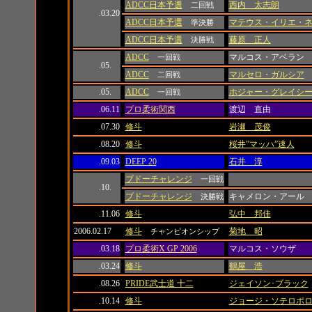
ADCC日本予選
西内 太志朗
二回戦
.03.20
ADCC日本予選
マテウス・イリエ・
準決勝
ADCC日本予選
藤原 正人
決勝戦
ADCC
マルコス・アベラン
一回戦
.05.
ADCC
マルセロ・ガルシア
二回戦
.05.
ADCC
ホジャー・グレイシ
一回戦
.06.11
プロ柔術関西
渡辺 直由
.07.30
修斗
岩瀬 茂俊
.08.20
修斗
桜井”マッハ”速人
.09.03
DEEP 20
石井 淳
ブドーチャレンジ
一回戦
.10.
ブドーチャレンジ
キャメロン・アール
決勝戦
.11.06
修斗
弘中 邦佳
2006.02.17
修斗
菊地 昭
チャンピオンシップ
.03.18
プロ柔術X GP 2006
マルコス・ソウザ
.03.24
修斗
鶴屋 浩
.08.26
PRIDE武士道 十二
ジェイソン･ブラック
.10.14
修斗
ジョージ・ソテロポ