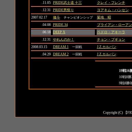
.11.05
PRIDE武士道 十三
クレイ・フレンチ
.12.31
PRIDE男祭り
ヨアキム・ハンセン
2007.02.17
修斗
菊地 昭
チャンピオンシップ
.04.08
PRIDE.34
ブライアン・ローア
.06.18
DEEP X
ペドロ・アキーラ
.12.31
やれんのか！
チョン・ブギョン
2008.03.15
DREAM.1
J.Z.カルバン
一回戦
.04.29
DREAM.2
J.Z.カルバン
一回戦
全成績
全成績
19戦1
対日本人成績
10戦8勝
対外国人成績
9戦8勝
Copyright (C) 【FI