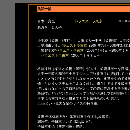
跳関十段
名前
所属
生年月
青木 真也
パラエストラ東京
1983.05.
あおき しんや
経歴
小学校（柔道・3年時～）→東海大一中学（柔道部）→高校
→早稲田大学/
パラエストラ東京
（2004年7月～2006年3月3
→警察学校/
パラエストラ東京
（2006年4月1日～2006年？
→
パラエストラ東京
（2006年？月？日～）
紹介
格闘技歴は柔道と柔術（黒帯）があり、柔術世界一を目指
大学一年時の2002年全日本ジュニア強化選手に選ばれて
もともと投げ技を得意としなかったため、柔道をやめて柔
修斗というシステムをこよなく愛し、修斗世界ミドル級王
惜しまれながらもプロ格闘家としての道に専念する事を断
格闘技がどれだけ自分にとって大切か実感しプロ格闘家と
何事にも前向きな人格者でとても気持ちのいい男だ。
31cmという巨大な足のサイズの持ち主。
タイトル
柔道 全国体育系学生体重別選手権 81kg級優勝。
2003年、全日本サンボ -82kg級 3位。
全日本柔術（無差別級）優勝。