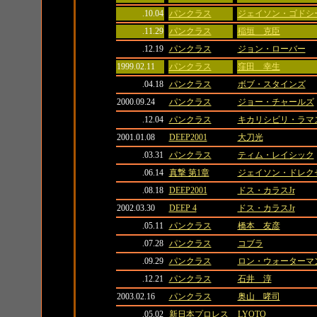
.10.04
パンクラス
ジェイソン・ゴドシ
.11.29
パンクラス
稲垣 克臣
.12.19
パンクラス
ジョン・ローバー
1999.02.11
パンクラス
窪田 幸生
.04.18
パンクラス
ボブ・スタインズ
2000.09.24
パンクラス
ジョー・チャールズ
.12.04
パンクラス
キカリシビリ・ラマ
2001.01.08
DEEP2001
大刀光
.03.31
パンクラス
ティム・レイシック
.06.14
真撃 第1章
ジェイソン・ドレク
.08.18
DEEP2001
ドス・カラスJr
2002.03.30
DEEP 4
ドス・カラスJr
.05.11
パンクラス
橋本 友彦
.07.28
パンクラス
コブラ
.09.29
パンクラス
ロン・ウォーターマ
.12.21
パンクラス
石井 淳
2003.02.16
パンクラス
奥山 哮司
.05.02
新日本プロレス
LYOTO