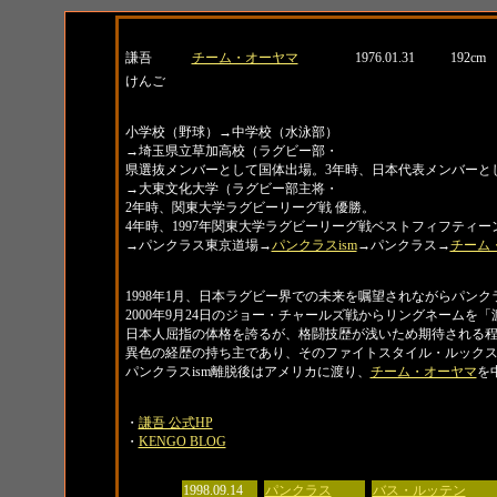
名前
所属
生年月日
身長
謙吾
チーム・オーヤマ
1976.01.31
192cm
けんご
経歴
小学校（野球）→中学校（水泳部）
→埼玉県立草加高校（ラグビー部・
県選抜メンバーとして国体出場。3年時、日本代表メンバーと
→大東文化大学（ラグビー部主将・
2年時、関東大学ラグビーリーグ戦 優勝。
4年時、1997年関東大学ラグビーリーグ戦ベストフィフティー
→パンクラス東京道場→
パンクラスism
→パンクラス→
チーム
紹介
1998年1月、日本ラグビー界での未来を嘱望されながらパン
2000年9月24日のジョー・チャールズ戦からリングネームを
日本人屈指の体格を誇るが、格闘技歴が浅いため期待される
異色の経歴の持ち主であり、そのファイトスタイル・ルック
パンクラスism離脱後はアメリカに渡り、
チーム・オーヤマ
を
リンク
・
謙吾 公式HP
・
KENGO BLOG
日付
大会名
対戦相手
1998.09.14
パンクラス
バス・ルッテン