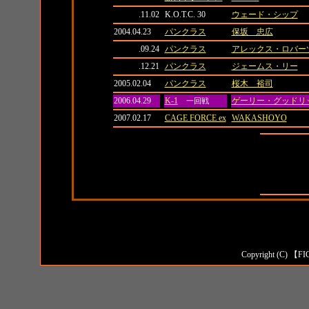
.11.02
K.O.T.C. 30
ウェード・シップ
2004.04.23
パンクラス
保坂 忠広
.09.24
パンクラス
アレックス・ロバー
.12.21
パンクラス
ジェームス・リー
2005.02.04
パンクラス
桜木 裕司
2006.04.29
K-1
ゲーリー・グッドリ
一回戦
2007.02.17
CAGE FORCE ex
WAKASHOYO
全成績
対日本人成
対外国人成
Copyright (C) 【FI