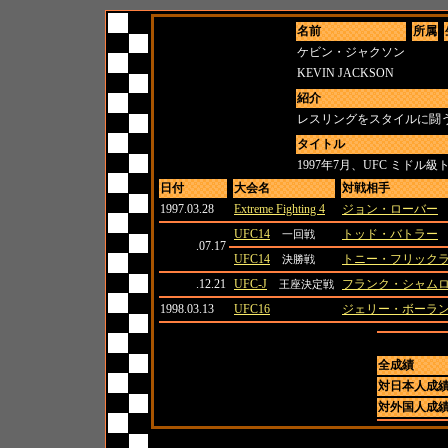
名前
所属
ケビン・ジャクソン
KEVIN JACKSON
紹介
レスリングをスタイルに闘
タイトル
1997年7月、UFC ミドル
日付
大会名
対戦相手
1997.03.28
Extreme Fighting 4
ジョン・ローバー
UFC14
トッド・バトラー
一回戦
.07.17
UFC14
トニー・フリック
決勝戦
.12.21
UFC-J
フランク・シャム
王座決定戦
1998.03.13
UFC16
ジェリー・ボーラ
全成績
対日本人成
対外国人成