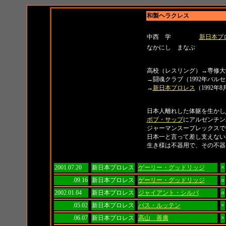
和製ヘラクレス
名前
所属
中西 学
新日本プ
なかにし まなぶ
経歴
高校（レスリング）→専修大
→闘魂クラブ（1992年バルセ
→
新日本プロレス
（1992年
紹介
日本人離れした体躯を生かし
ボブ・サップ
にアルゼンチン
ジャーマンスープレックスで
日本一と言って差し支えない
生き様は不器用で、その不器
日付
大会名
対戦相手
2001.07.20
新日本プロレス
ゲーリー・グッドリッジ
×
.09.16
新日本プロレス
ゲーリー・グッドリッジ
○
2002.01.04
新日本プロレス
ジャイアント・シルバ
○
.05.02
新日本プロレス
バス・ルッテン
×
.06.07
新日本プロレス
高山 善廣
×