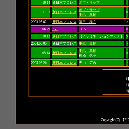
.10.14
新日本プロレス
ボブ・サップ
×
ボブ・サップ
.11.03
新日本プロレス
×
中邑 真輔
2003.05.02
新日本プロレス
藤田 和之
×
.06.29
K-1
TOA
×
.10.13
新日本プロレス
【イリミネーションマッチ】
×
2004.06.05
新日本プロレス
中邑 真輔
×
中邑 真輔
.05.14
新日本プロレス
×
棚橋 弘至
2005.03.26
新日本プロレス
天山 広吉
×
全成績
1
対日本人成績
1
対外国人成績
0
Copyright (C) 【FI