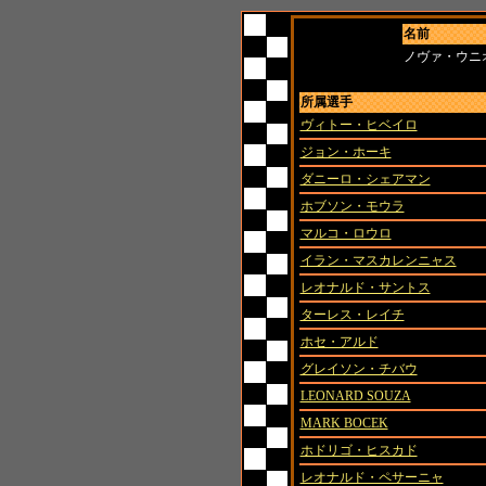
名前
ノヴァ・ウニ
所属選手
ヴィトー・ヒベイロ
ジョン・ホーキ
ダニーロ・シェアマン
ホブソン・モウラ
マルコ・ロウロ
イラン・マスカレンニャス
レオナルド・サントス
ターレス・レイチ
ホセ・アルド
グレイソン・チバウ
LEONARD SOUZA
MARK BOCEK
ホドリゴ・ヒスカド
レオナルド・ペサーニャ