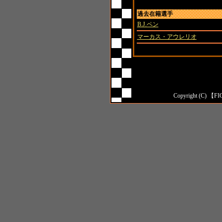
過去在籍選手
B.J.ペン
マーカス・アウレリオ
Copyright (C) 【FI