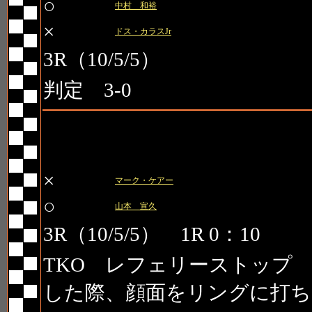
○
中村 和裕
×
ドス・カラスJr
3R（10/5/5）
判定 3-0
第5試合 PRIDE GP サバイ
×
マーク・ケアー
○
山本 宣久
3R（10/5/5） 1R 0：10
TKO レフェリーストップ
した際、顔面をリングに打ち