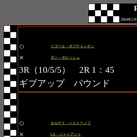
2004年
第1試合
○
イゴール・ボブチャンチン
×
ダン・ボビッシュ
3R（10/5/5） 2R 1：45
ギブアップ パウンド
第2試合
○
セルゲイ・ハリトーノフ
×
LA・ジャイアント