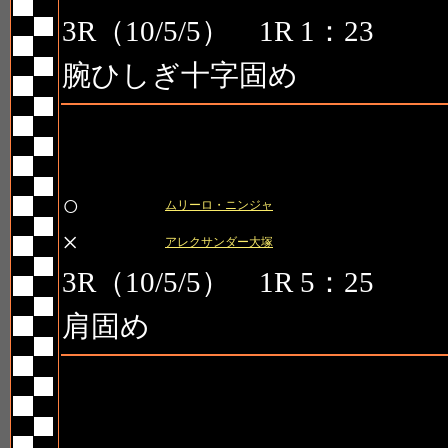
3R（10/5/5） 1R 1：23
腕ひしぎ十字固め
第3試合
○
ムリーロ・ニンジャ
×
アレクサンダー大塚
3R（10/5/5） 1R 5：25
肩固め
第4試合