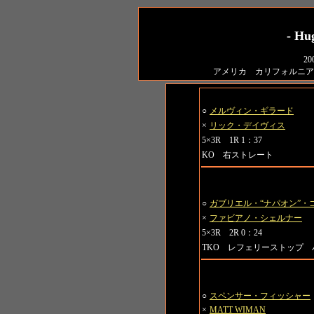
- Hug
2
アメリカ カリフォルニア
第1試合 ウェルター級
○
メルヴィン・ギラード
×
リック・デイヴィス
5×3R 1R 1：37
KO 右ストレート
第2試合 ヘビー級
○
ガブリエル・“ナパオン”・
×
ファビアノ・シェルナー
5×3R 2R 0：24
TKO レフェリーストップ 
第3試合 ウェルター級
○
スペンサー・フィッシャー
×
MATT WIMAN