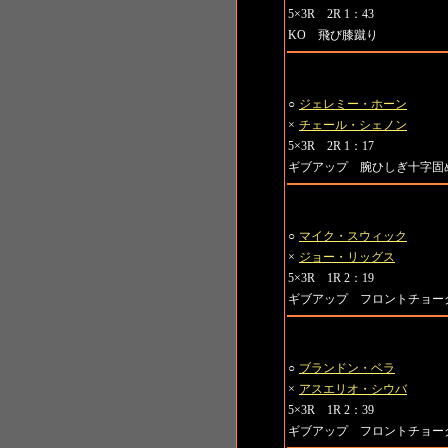
5×3R 2R 1：43
KO 飛び膝蹴り
第4試合 ミドル級
○
ジェレミー・ホーン
×
チェール・シェノン
5×3R 2R 1：17
ギブアップ 腕ひしぎ十字固
第5試合 ミドル級
○
マイク・スウィック
×
ジョー・リッグス
5×3R 1R 2：19
ギブアップ フロントチョー
第6試合 ヘビー級
○
ブランドン・ベラ
×
アスエリオ・シウバ
5×3R 1R 2：39
ギブアップ フロントチョー