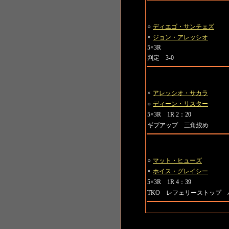
第7試合 ウェルター級
○
ディエゴ・サンチェズ
×
ジョン・アレッシオ
5×3R
判定 3-0
第8試合 ライトヘビー級
×
アレッシオ・サカラ
○
ディーン・リスター
5×3R 1R 2：20
ギブアップ 三角絞め
第9試合 175ポンド（約79k
○
マット・ヒューズ
×
ホイス・グレイシー
5×3R 1R 4：39
TKO レフェリーストップ