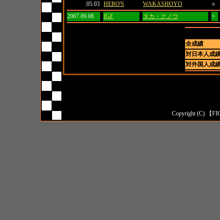
.05.03
HERO'S
WAKASHOYO
○
2007.09.08
IGF
タカ・クノウ
×
全成績
対日本人成
対外国人成
Copyright (C) 【FI