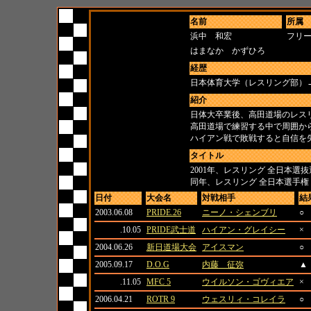
名前
所属
浜中 和宏
フリ
はまなか かずひろ
経歴
日本体育大学（レスリング部）
紹介
日体大卒業後、高田道場のレス
高田道場で練習する中で周囲か
ハイアン戦で敗戦すると自信を
タイトル
2001年、レスリング 全日本選抜選
同年、レスリング 全日本選手権 
日付
大会名
対戦相手
結
2003.06.08
PRIDE.26
ニーノ・シェンブリ
○
.10.05
PRIDE武士道
ハイアン・グレイシー
×
2004.06.26
新日道場大会
アイスマン
○
2005.09.17
D.O.G
内藤 征弥
▲
.11.05
MFC 5
ウイルソン・ゴヴィエア
×
2006.04.21
ROTR 9
ウェスリィ・コレイラ
○