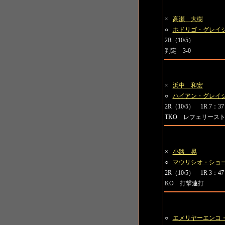
第4試合 日本VSグレ
×
高瀬 大樹
○
ホドリゴ・グレイ
2R（10/5）
判定 3-0
第5試合 日本VSグレ
×
浜中 和宏
○
ハイアン・グレイ
2R（10/5） 1R 7：37
TKO レフェリース
第6試合
×
小路 晃
○
マウリシオ・ショ
2R（10/5） 1R 3：47
KO 打撃連打
第7試合
○
エメリヤーエンコ