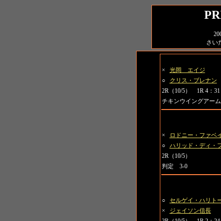
PR
2
さい
武士道挑戦試合1
×
光岡 エイジ
○
クリス・ブレナン
2R（10/5） 1R 4：31
チキンウイングアーム
武士道挑戦試合2
×
ロドニー・ファベ
○
ハリッド・ディ・
2R（10/5）
判定 3-0
武士道挑戦試合3
○
セルゲイ・ハリト
×
ジェイソン信長