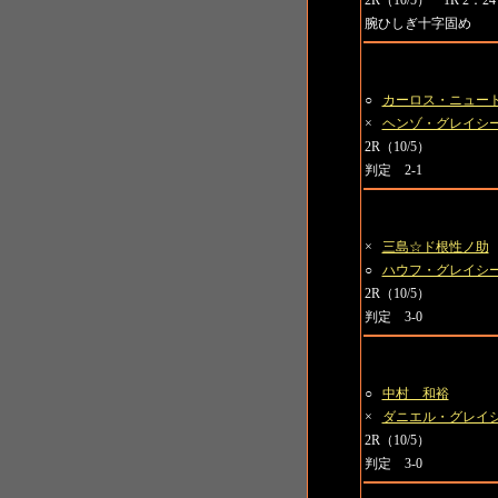
2R（10/5） 1R 2：24
腕ひしぎ十字固め
第1試合 日本VSグレ
○
カーロス・ニュー
×
ヘンゾ・グレイシ
2R（10/5）
判定 2-1
第2試合 日本VSグレ
×
三島☆ド根性ノ助
○
ハウフ・グレイシ
2R（10/5）
判定 3-0
第3試合 日本VSグレ
○
中村 和裕
×
ダニエル・グレイ
2R（10/5）
判定 3-0