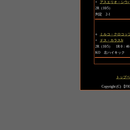
×
アスエリオ・シウ
2R（10/5）
判定 2-1
第8試合
○
ミルコ・クロコッ
×
ドス・カラスJr
2R（10/5） 1R 0：46
KO 左ハイキック
トップペ
Copyright (C) 【FI