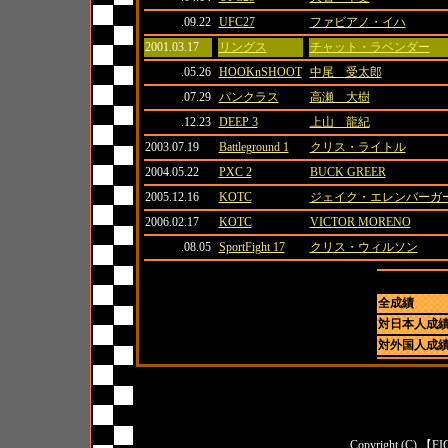
.09.22
UFC27
ファビアノ・イハ
2001.03.17
リングス
チャット・ラベンダー
.05.26
HOOKnSHOOT
中尾 受太郎
.07.29
パンクラス
高瀬 大樹
.12.23
DEEP 3
上山 龍紀
2003.07.19
Battleground 1
クリス・ライトル
2004.05.22
PXC 2
BUCK GREER
2005.12.16
KOTC
ジェイク・エレンバーガ
2006.02.17
KOTC
VICTOR MORENO
.08.05
SportFight 17
クリス・ウィルソン
全成績
対日本人成
対外国人成
Copyright (C) 【FI