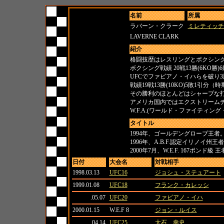
名前
所属
ラバーン・クラーク
ミレティッチ
LAVERNE CLARK
紹介
格闘技歴はレスリングとボクシン
ボクシング戦績 20戦13勝(6KO勝)
UFCでファビアノ・イハらを破り3
戦績19戦13勝(10KO)5敗1引分（
その勝利のほとんどはシャープな打
アメリカ国内ではエクストリームチャ
W.F.A.(ワールド・ファイティン
タイトル
1994年、ゴールデングローブ王者
1996年、A.B.F.認定イリノイ州王
2000年7月、W.E.F. 167ポンド級 
日付
大会名
対戦相手
1998.03.13
UFC16
ジョシュ・ステュアート
1999.01.08
UFC18
フランク・カレッシ
.05.07
UFC20
ファビアノ・イハ
2000.01.15
W.E.F 8
ジョン・ルイス
.04.14
UFC25
大石 幸史