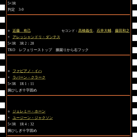
5×3R
判定 3-0
第4試合 ミドル級
○
近藤 有己
高橋義生
、
石井大輔
、
藤田和之
セコンド：
×
アレッシャンドリ・ダンテス
5×3R 3R 2：28
TKO レフェリーストップ 膝蹴りから右フック
第5試合 ライト級
○
ファビアノ・イハ
×
ラバーン・クラーク
5×3R 1R 1：11
腕ひしぎ十字固め
第6試合 ミドル級
○
ジェレミー・ホーン
×
ユージーン・ジャクソン
5×3R 1R 4：32
腕ひしぎ十字固め