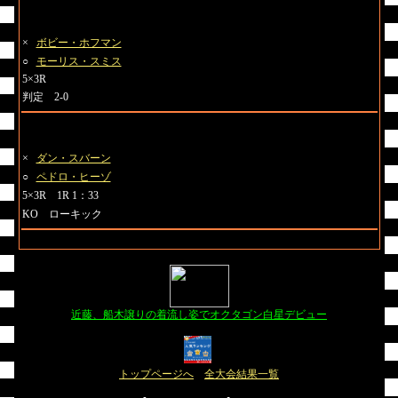
第7試合 ヘビー級
×
ボビー・ホフマン
○
モーリス・スミス
5×3R
判定 2-0
第8試合 ヘビー級
×
ダン・スバーン
○
ペドロ・ヒーゾ
5×3R 1R 1：33
KO ローキック
近藤、船木譲りの着流し姿でオクタゴン白星デビュー
トップページへ
全大会結果一覧