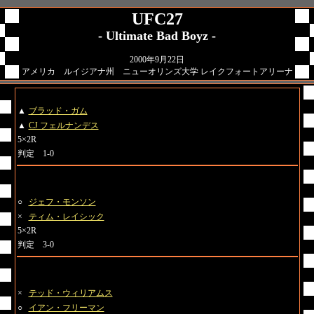
UFC27
- Ultimate Bad Boyz -
2000年9月22日
アメリカ ルイジアナ州 ニューオリンズ大学 レイクフォートアリーナ
第1試合 ライト級
▲
ブラッド・ガム
▲
CJ フェルナンデス
5×2R
判定 1-0
第2試合 ヘビー級
○
ジェフ・モンソン
×
ティム・レイシック
5×2R
判定 3-0
第3試合 ヘビー級
×
テッド・ウィリアムス
○
イアン・フリーマン