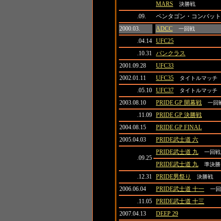
MARS
決勝戦
.09.
ペンタゴン・コンバット
2000.03.
ADCC
一回戦
.04.14
UFC25
.10.31
パンクラス
2001.09.28
UFC33
2002.01.11
UFC35
タイトルマッチ
.05.10
UFC37
タイトルマッチ
2003.08.10
PRIDE GP 開幕戦
一回
.11.09
PRIDE GP 決勝戦
2004.08.15
PRIDE GP FINAL
2005.04.03
PRIDE武士道 六
PRIDE武士道 九
一回戦
.09.25
PRIDE武士道 九
準決勝
.12.31
PRIDE男祭り
決勝戦
2006.06.04
PRIDE武士道 十一
一回
.11.05
PRIDE武士道 十三
2007.04.13
DEEP 29