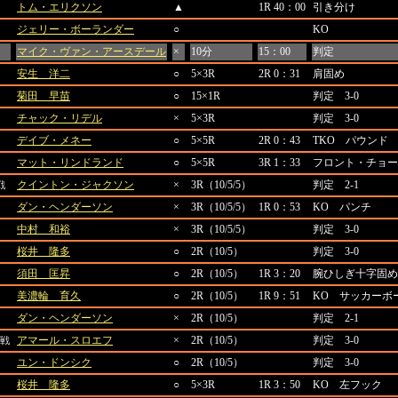
トム・エリクソン
▲
1R 40：00
引き分け
ジェリー・ボーランダー
○
KO
マイク・ヴァン・アースデール
×
10分
15：00
判定
安生 洋二
○
5×3R
2R 0：31
肩固め
菊田 早苗
○
15×1R
判定 3-0
チャック・リデル
×
5×3R
判定 3-0
デイブ・メネー
○
5×5R
2R 0：43
TKO パウンド
マット・リンドランド
○
5×5R
3R 1：33
フロント・チョー
クイントン・ジャクソン
×
3R（10/5/5）
判定 2-1
戦
ダン・ヘンダーソン
×
3R（10/5/5）
1R 0：53
KO パンチ
中村 和裕
×
3R（10/5/5）
判定 3-0
桜井 隆多
○
2R（10/5）
判定 3-0
須田 匡昇
○
2R（10/5）
1R 3：20
腕ひしぎ十字固め
美濃輪 育久
○
2R（10/5）
1R 9：51
KO サッカーボ
ダン・ヘンダーソン
×
2R（10/5）
判定 2-1
アマール・スロエフ
×
2R（10/5）
判定 3-0
戦
ユン・ドンシク
○
2R（10/5）
判定 3-0
桜井 隆多
○
5×3R
1R 3：50
KO 左フック