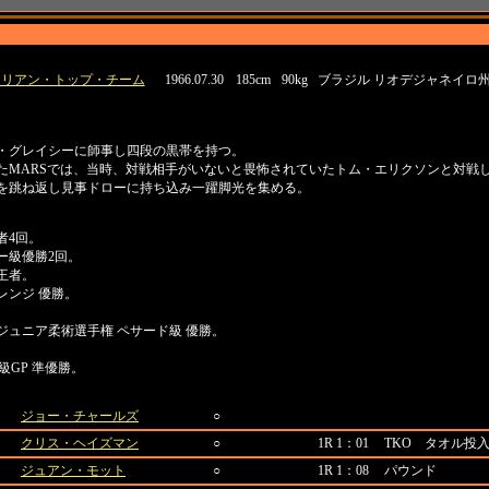
生年月日
身長
体重
出身地
ジリアン・トップ・チーム
1966.07.30
185cm
90kg
ブラジル リオデジャネイロ
ン・グレイシーに師事し四段の黒帯を持つ。
れたMARSでは、当時、対戦相手がいないと畏怖されていたトム・エリクソンと対戦
ィを跳ね返し見事ドローに持ち込み一躍脚光を集める。
者4回。
ー級優勝2回。
王者。
レンジ 優勝。
ー&ジュニア柔術選手権 ペサード級 優勝。
ー級GP 準優勝。
対戦相手
結果
ジョー・チャールズ
○
クリス・ヘイズマン
○
1R 1：01
TKO タオル投
ジュアン・モット
○
1R 1：08
パウンド