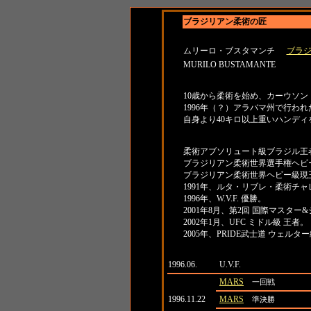
ブラジリアン柔術の匠
名前
所属
ムリーロ・ブスタマンチ
ブラ
MURILO BUSTAMANTE
紹介
10歳から柔術を始め、カーウソ
1996年（？）アラバマ州で行わ
自身より40キロ以上重いハンデ
タイトル
柔術アブソリュート級ブラジル王
ブラジリアン柔術世界選手権ヘビ
ブラジリアン柔術世界ヘビー級現
1991年、ルタ・リブレ・柔術チャ
1996年、W.V.F. 優勝。
2001年8月、第2回 国際マスタ
2002年1月、UFC ミドル級 王者。
2005年、PRIDE武士道 ウェルタ
日付
大会名
1996.06.
U.V.F.
MARS
一回戦
1996.11.22
MARS
準決勝