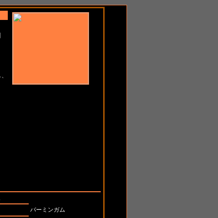
州
し、
場所
入
バーミンガム