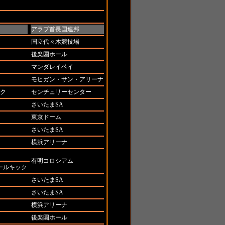
アラブ首長国連邦
国立代々木競技場
後楽園ホール
マンダレイベイ
モヒガン・サン・アリーナ
ク
センチュリーセンター
さいたまSA
東京ドーム
さいたまSA
横浜アリーナ
有明コロシアム
ールキック
さいたまSA
さいたまSA
横浜アリーナ
後楽園ホール