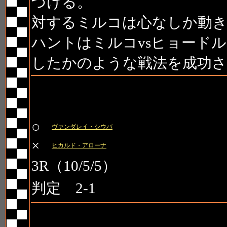
づける。
対するミルコは心なしか動き
ハントはミルコvsヒョード
したかのような戦法を成功さ
第10試合 PRIDEミドル級
○
ヴァンダレイ・シウバ
×
ヒカルド・アローナ
3R（10/5/5）
判定 2-1