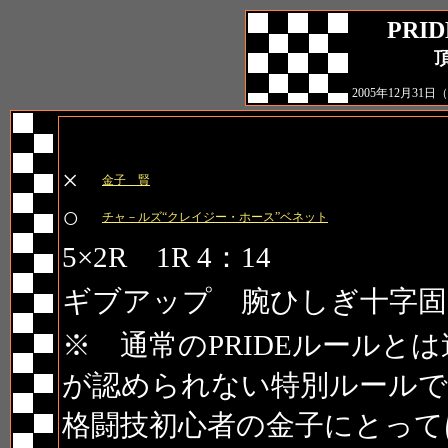
PRID
頂
2005年12月3
第1試合 PRIDEスペシャ
×
金子 賢
○
チャ－ルズ“クレイジー・ホース”ベネット
5×2R 1R 4：14
ギブアップ 腕ひしぎ十字固
※ 通常のPRIDEルールと
が認められない特別ルール
格闘技初心者の金子にとって