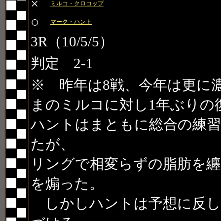
×
ミルコ・クロコップ
○
マーク・ハント
3R（10/5/5）
判定 2-1
※ 昨年は8戦、今年は更に
まのミルコに対し1年ぶりの
ハントはまともに総合の練
たが、
リングで相変らずの脂肪を纏
を煽った。
しかしハントは予想に反し