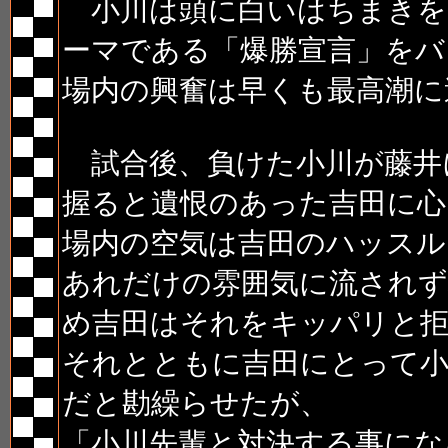
小川は頭に白いはちまきを
ーマである「爆勝宣言」をバ
場内の興奮は早くも最高潮に
試合後、負けた小川が藤井
握ると遺恨のあった吉田に心
場内の空気は吉田のハッスル
あれだけの雰囲気に流されず
め吉田はそれをキッパリと
それとともに吉田にとって
だと勘繰らせたが、
「小川先輩と対決する事にな