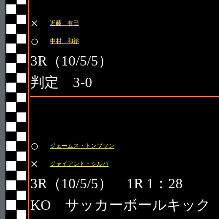
第1試合
×
近藤 有己
○
中村 和裕
3R（10/5/5）
判定 3-0
第2試合
○
ジェームス・トンプソン
×
ジャイアント・シルバ
3R（10/5/5） 1R 1：28
KO サッカーボールキック