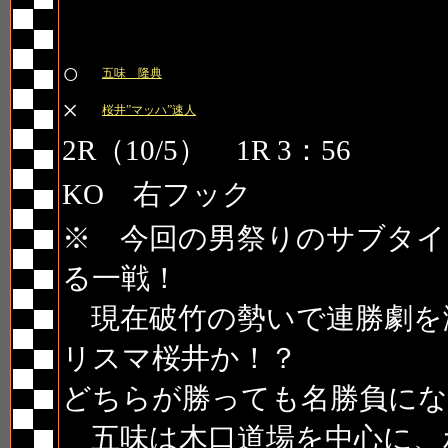
第7試合 PRIDE GP 20
○
五味 隆典
×
桜井”マッハ”速人
2R（10/5） 1R 3：56
KO 右フック
※ 今回の男祭りのサブタイ
る一戦！
現在破竹の勢いで連勝劇を
リスマ桜井か！？
どちらが勝っても名勝負にな
五味は木口道場を中心に、