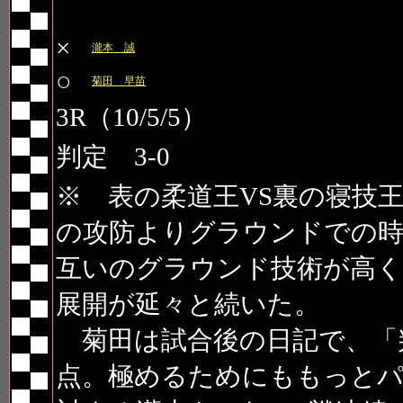
第3試合
×
瀧本 誠
○
菊田 早苗
3R（10/5/5）
判定 3-0
※ 表の柔道王VS裏の寝技
の攻防よりグラウンドでの時
互いのグラウンド技術が高
展開が延々と続いた。
菊田は試合後の日記で、「判
点。極めるためにももっとパ