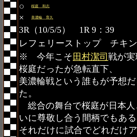
○
桜庭 和志
×
美濃輪 育久
3R（10/5/5） 1R 9：39
レフェリーストップ チキ
※ 今年こそ
田村潔司
戦が実
桜庭だったが急転直下、
美濃輪戦という誰もが予想だ
た。
総合の舞台で桜庭が日本人
いに尊敬し合う間柄でもある
それだけに試合でどれだけ