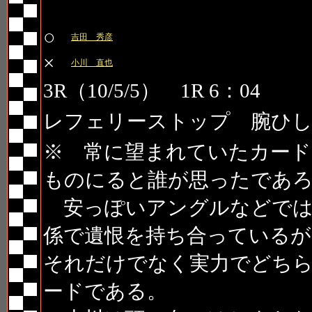
第11試合
○
吉田 秀彦
×
小川 直也
3R（10/5/5） 1R 6：04
レフェリーストップ 腕ひし
※ 常に望まれていたカード
ものにると誰が思ったであ
安っぽいアングルなどでは
係で遺恨を持ち合っているが
それだけでなく実力でどち
ードである。