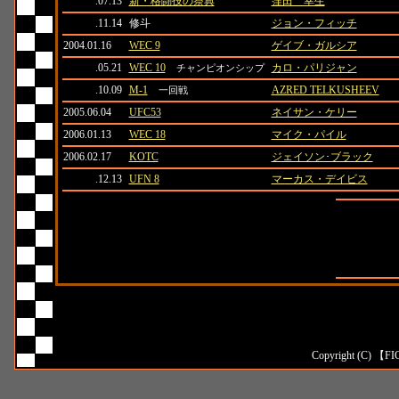
.07.13
新・格闘技の祭典
窪田 幸生
.11.14
修斗
ジョン・フィッチ
2004.01.16
WEC 9
ゲイブ・ガルシア
.05.21
WEC 10
カロ・パリジャン
チャンピオンシップ
.10.09
M-1
AZRED TELKUSHEEV
一回戦
2005.06.04
UFC53
ネイサン・ケリー
2006.01.13
WEC 18
マイク・パイル
2006.02.17
KOTC
ジェイソン･ブラック
.12.13
UFN 8
マーカス・デイビス
全成績
対日本人成
対外国人成
Copyright (C) 【FI