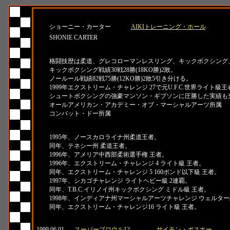
名前
所属
ショーニー・カーター
AIKIトレーニング・ホール
SHONIE CARTER
紹介
格闘技歴は柔道、グレコローマンレスリング、キックボクシング
キックボクシング戦績30戦28勝(18KO勝)2敗。
ノールール戦績82戦75勝(12KO勝)2敗5引き分ける。
1999年エクストリーム・チャレンジ 27で元U.F.C.世界ライ
シュートボクシングの強豪マンソン・ギブソンに圧勝した実績も
オールアメリカン・アカデミー・オブ・マーシャルアーツ所属
コンバット・ドー所属
タイトル
1995年、ノースカロライナ州柔道王者。
同年、テネシー州 柔道王者。
1996年、アメリア中西部柔術選手権 王者。
1996年、エクストリーム・チャレンジ 4 ライト級 王者。
同年、エクストリーム・チャレンジ 5 160ポンド以下級 王者。
1997年、シカゴチャレンジ ライトヘビー級 2連覇。
同年、T.B.C.イリノイ州キックボクシング ミドル級 王者。
1998年、インディアナ州マーシャルアーツチャレンジ ウェルター
同年、エクストリーム・チャレンジ16 ライト級 王者。
日付
大会名
対戦相手
1999.06.01
スーパーブロウル12
サイモン・ポスナー