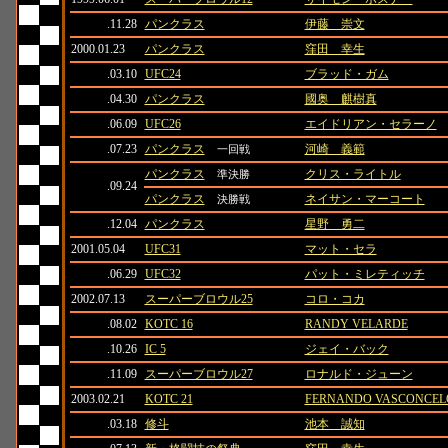
.11.28
パンクラス
伊藤 崇文
2000.01.23
パンクラス
窪田 幸生
.03.10
UFC24
ブラッド・ガム
.04.30
パンクラス
國奥 麒樹真
.06.09
UFC26
エイドリアン・セラーノ
.07.23
パンクラス
河崎 義範
一回戦
パンクラス
クリス・ライトル
準決勝
.09.24
パンクラス
ネイサン・マーコート
決勝戦
.12.04
パンクラス
星野 勇二
2001.05.04
UFC31
マット・セラ
.06.29
UFC32
パット・ミレティッチ
2002.07.13
スーパーブロウル25
コロ・コカ
.08.02
KOTC 16
RANDY VELARDE
.10.26
IC 5
ジェイ・バック
.11.09
スーパーブロウル27
ロナルド・ジューン
2003.02.21
KOTC 21
FERNANDO VASCONCEL
.03.18
修斗
池本 誠知