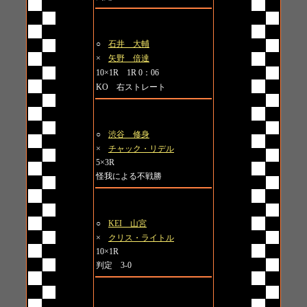
第4試合
○
石井 大輔
×
矢野 倍達
10×1R 1R 0：06
KO 右ストレート
ノールール系スペシャルマッチ
○
渋谷 修身
×
チャック・リデル
5×3R
怪我による不戦勝
第5試合
○
KEI 山宮
×
クリス・ライトル
10×1R
判定 3-0
第6試合