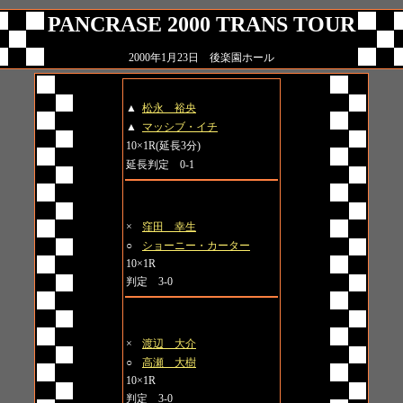
PANCRASE 2000 TRANS TOUR
2000年1月23日 後楽園ホール
第1試合
▲
松永 裕央
▲
マッシブ・イチ
10×1R(延長3分)
延長判定 0-1
第2試合
×
窪田 幸生
○
ショーニー・カーター
10×1R
判定 3-0
第3試合
×
渡辺 大介
○
高瀬 大樹
10×1R
判定 3-0