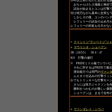
20年以上前のものと思われる
おちゃらけた入場曲と格好で
試合が始まるとユンは打撃で
付け焼刃ながら基本に忠実なワ
しかしその後、ユンのパンチ
レフェリーの試合の止め方が
レフェリーの対処も仕方がな
第7試合 トーナメント一回戦
×
クイントン“ランペイジ”ジ
○
マウリシオ・ショーグン
3R（10/5/5） 1R 4：47
KO 打撃の連打
※ PRIDEミドル級でシウバ
それに対するはPRIDEで最
潜在能力では同門の
ヴァン
ムエタイ仕込みの打撃ラッシ
かでもトリッキーな打撃モー
さらには怪力ジャクソンを向
勝利をつかむのが難しい展開
ショーグンは、まるで去年の
第8試合 トーナメント一回戦
○
ヴァンダレイ・シウバ