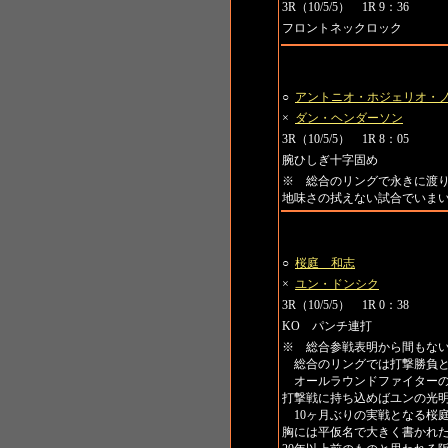
3R（10/5/5） 1R 9：36
フロントネックロック
第5試合 トーナメント一回戦
○
アントニオ・ホジェリオ・
×
ダン・ヘンダーソン
3R（10/5/5） 1R 8：05
腕ひしぎ十字固め
※ 総合のリングで永きに渡
地味さの拭えない試合でいま
第6試合 トーナメント一回戦
○
桜庭 和志
×
ユン・ドンシク
3R（10/5/5） 1R 0：38
KO パンチ連打
※ 総合参戦表明から間もな
総合のリングでは打撃勝負と
オールラウンドファイターの桜
打撃戦に持ち込めばユンの光
10ヶ月ぶりの実戦となる桜
胸には平仮名で大きく書かれ