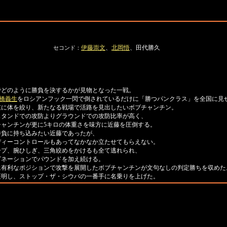
伊藤崇文
、
北岡悟
、田代勝久
セコンド：
でどのように勝負を決するかが見物となった一戦。
橋義生
をロシアンフック一閃で倒されているだけに「勝つパンクラス」を全国に見
に体を絞り、新たなる戦場で活路を見出したいボブチャンチン。
タンドでの攻防よりグラウンドでの攻防比率が高く、
ャンチンが更に5キロの体重さを味方に近藤を圧倒する。
負に持ち込みたい近藤であったが、
ディーコントロールもあってなかなか立たせてもらえない。
プ、腕ひしぎ、三角絞めをかけるも全て逃れられ、
ビネーションでパウンドを加え続ける。
有利なポジションで攻撃を展開したボブチャンチンが文句なしの判定勝ちを収めた
明し、ストップ・ザ・シウバの一番手に名乗りを上げた。