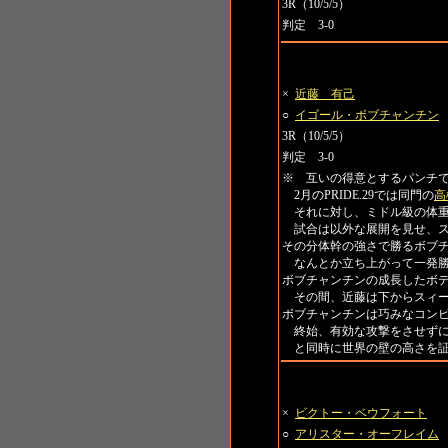
3R（10/5/5）
判定 3-0
第3試合 トーナメント一回戦
×
近藤 有己
○
イゴール・ボブチャンチン
3R（10/5/5）
判定 3-0
※ 互いの得意とするパンチ
2月のPRIDE.29では同門の
高
それに対し、ミドル級の体重
試合は以外な展開を見せ、ス
その分体幹の強さで勝るボブチ
なんとか立ち上がって一発勝
ボブチャンチンの成長したボ
その間、近藤は下からスィー
ボブチャンチンは巧みなコン
終始、有効な攻撃をさせずに
と同時に世界の壁の高さを証
第4試合 トーナメント一回戦
×
ビクトー・ベウフォート
○
アリスター・オーフレイム