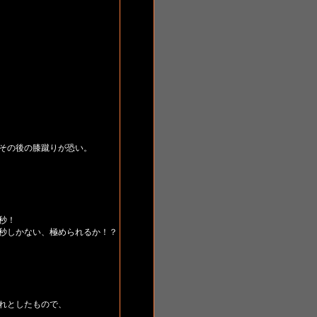
その後の膝蹴りが恐い。
秒！
秒しかない、極められるか！？
れとしたもので、