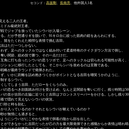
高坂剛
、
長南亮
、他外国人1名
セコンド：
見える二人の王者。
Eミドル級絶対王者。
戦でジャブを放っていたシウバが入場シーン、
る。だが予想通りギを脱いで、91キロ台に絞った筋肉の鎧をあらわにする。
、髭をたくわえた精悍な表情で挑む吉田。
法はただ一つしかない。
わず、足へのタックルではなく組み付いて柔道特有のテイクダウン方法で倒し、
を奪い関節、絞め技で勝つ、その一点だけだ。
互角に打ち合ったシウバの思うツボで、足へのタックルは切られる可能性が高く、
ジションに移行したとしても、そこからシバを攻めるのは至難である。
戦略が最終ラウンドで発揮された。
ず、いかに距離を詰め抱きつくかがポイントとなる吉田を嘲笑うかのように、
牽制するシウバ。
くしてしまう吉田、ただローをくらうのみ。
バの恐るべき顔面踏み付けを受け止め、なんと足関節を奪いに行く。残り時間は50
バの首が吉田の左脇に近づくと吉田はフロントスリーパーをかける。しかし残り30
着で隠れて見えないシウバの状況。
て1秒と時を刻む。
かり入っているのか？それともシウバが耐えているのか？
0秒が無情にも過ぎると、
のようにシウバがにこやかな表情で胴着の陰から顔を出した。
とができなかった吉田だったが己の力を最大限発揮できた感慨からか表情は晴れ晴
営みながその好勝負にスポーツマンとしての爽やかを寄せ合っていた。