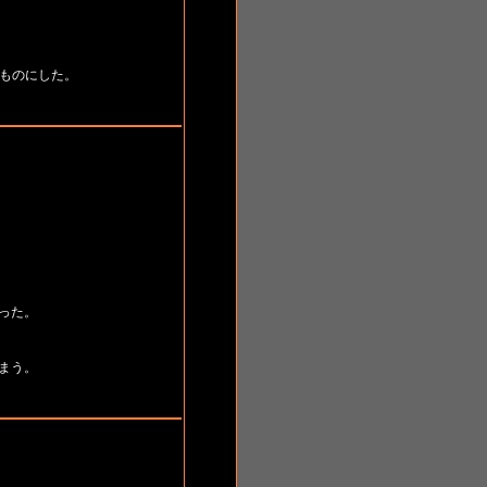
ものにした。
った。
まう。