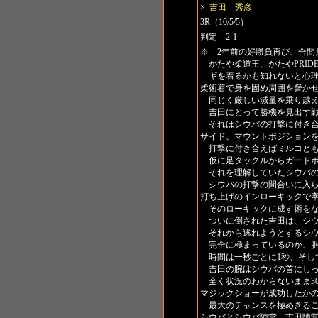
×
吉田 秀彦
3R（10/5/5）
判定 2-1
※ 2年前の好勝負再び、合間
かたや柔道王、かたやPRID
ギを着るかも知れないと心理
柔術着で身を固め周囲を脅かせ
同じく厳しい減量を乗り越え
吉田にとって勝機を見出す戦
それはシウバの打撃に付き合
サイド、マウントポジション
打撃に付き合えばミルコとも
仮に足タックルからガードポ
それを理解していたシウバの
シウバの打撃の間合いに入ら
打ち上げのインローキックで
そのローキックに成す術をな
ついに倒された吉田は、シウ
それから逃れようとするシウ
完全に極まっているのか、胴
時間は一秒ごとに1秒、そし
吉田の腕はシウバの首にしっ
全く状況のわからないまま3
マジックショーが成功したか
最大のチャンスを極めきるこ
シウバとシウバ陣営、吉田陣