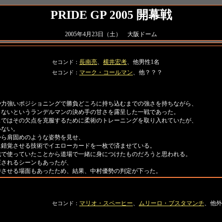
PRIDE GP 2005 開幕戦
2005年4月23日（土） 大阪ドーム
長南亮
、
横井宏考
、他男性1名
セコンド：
マーク・コールマン
、他？？？
セコンド：
や力強いポジショニングで勝負どころに持ち込むまでの強さを持ちながら、
らないというランデルマンの決め手の甘さを露呈した一戦であった。
ではその欠点を克服するために柔術のトレーニングを取り入れていたが、
いない。
ら肩固めのような姿勢を見せ、
に錯覚させる技術でイエローカードを一枚で済ませている。
戦で使っていたことから道場で一緒に身につけたものだろうと思われる。
されるシーンもあったが、
待させる場面もあったため、結果、中村優勢の判定が下った。
マリオ・スペーヒー
、
ムリーロ・ブスタマンチ
、他外
セコンド：