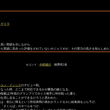
ノゲイラ
り高い実績を示しながら、
いち実績に見合った評価をされていないホジェリオが、その実力の高さを知らしめた
今村雄介
、他男性2名
セコンド：
い
ユン・ドンシク
のデビュー戦。
なった時、どこまで対応できるかが勝負の鍵となる。
庭は5年前のグランプリでホイス相手に90分戦った通り、
明を消し去ることができるだろうと思われた。
庭は、初心に帰るという所信表明の表れかランドセルに給食袋をぶら下げ、
た「さくらば」のネームをつけ、