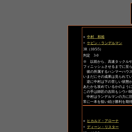
第1試合 トーナメント一回戦
○
中村 和裕
×
ケビン・ランデルマン
3R（10/5/5）
判定 3-0
※ 以前から、高速タックル
フィニッシュさせるまでに至
彼の所属するハンマーハウス
いまだにその成果は見られて
逆に中村は下の苦しい状態か
あたかも攻めているかのよう
この手は師匠の吉田もシウバ
中村はランデルマンの力に圧
常に一本を狙い続け勝利を期
第2試合 トーナメント一回戦
○
ヒカルド・アローナ
×
ディーン・リスター