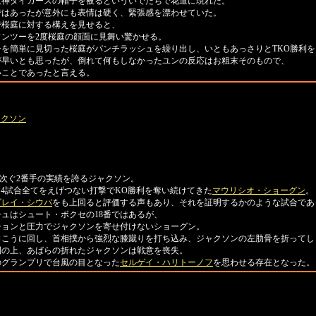
阪神タイガースの帽子を被るといういでたちで花道に現れた。
はあったが意外にも表情は硬く、緊張感を漂わせていた。
桜庭に対する構えを見せると、
ンツーを2度桜庭の顔面に見舞い驚かせる。
を簡単に見切った桜庭がパンチラッシュを繰り出し、いともあっさりとTKO勝利を
早いとも思ったが、倒れて何もしなかったユンの反応はお粗末そのもので、
いことであったと言える。
ャクソン
に次ぐ2番手の実績を誇るジャクソン。
近4試合全てをえげつない打撃でKO勝利を奪い続けてきた
マウリシオ・ショーグン
。
ダレイ・シウバ
をも上回ると評価する声もあり、それを証明するかのような試合であ
ュはシュート・ボクセの18番ではあるが、
ションと圧力でジャクソンを寄せ付けないショーグン。
こうに回し、首相撲から強烈な膝蹴りを打ち込み、ジャクソンの左肋骨を折ってし
の上、あばらの折れたジャクソンは戦意を喪失。
グランプリで台風の目となった
セルゲイ・ハリトーノフ
を思わせる存在となった。