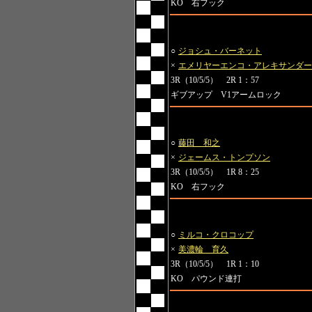
KO 右フック
第4試合 無差別級GP 一回戦
○
ジョシュ・バーネット
×
エメリヤーエンコ・アレキサンダー
3R（10/5/5） 2R 1：57
ギブアップ V1アームロック
第5試合 無差別級GP 一回戦
○
藤田 和之
×
ジェームス・トンプソン
3R（10/5/5） 1R 8：25
KO 右フック
第6試合 無差別級GP 一回戦
○
ミルコ・クロコップ
×
美濃輪 育久
3R（10/5/5） 1R 1：10
KO パウンド連打