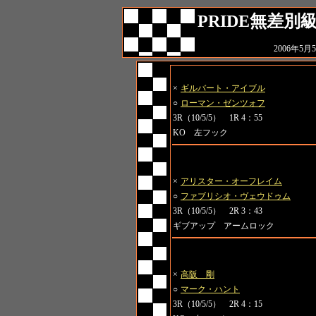
PRIDE無差別
2006年
第1試合
×
ギルバート・アイブル
○
ローマン・ゼンツォフ
3R（10/5/5） 1R 4：55
KO 左フック
第2試合 無差別級GP 一回戦
×
アリスター・オーフレイム
○
ファブリシオ・ヴェウドゥム
3R（10/5/5） 2R 3：43
ギブアップ アームロック
第3試合 無差別級GP 一回戦
×
高阪 剛
○
マーク・ハント
3R（10/5/5） 2R 4：15