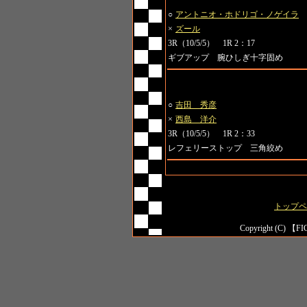
第7試合 無差別級GP 一回戦
○
アントニオ・ホドリゴ・ノゲイラ
×
ズール
3R（10/5/5） 1R 2：17
ギブアップ 腕ひしぎ十字固め
第8試合 無差別級GP 一回戦
○
吉田 秀彦
×
西島 洋介
3R（10/5/5） 1R 2：33
レフェリーストップ 三角絞め
トップペ
Copyright (C) 【FI