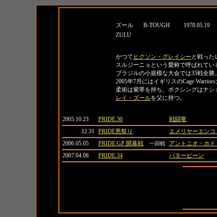
名前
所属
生年月日
ズール
B-TOUGH
1978.05.19
ZULU
紹介
かつて
ヒクソン・グレイシー
と戦った
スルジーニョという愛称で呼ばれてい
ブラジルの小規模な大会では35戦全勝
2005年7月にはイギリスのCage War
柔術は紫帯を持ち、ボクシングはナシ
レイ・ズール
を父に持つ。
日付
大会名
対戦相手
2005.10.23
PRIDE.30
戦闘竜
.12.31
PRIDE男祭り
エメリヤーエンコ
2006.05.05
PRIDE GP 開幕戦
アントニオ・ホド
一回戦
2007.04.08
PRIDE.34
バタービーン
全成績
対日本人成
対外国人成